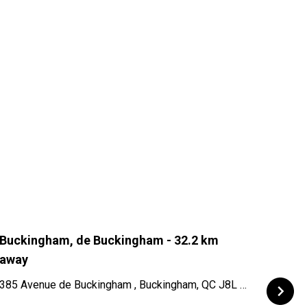
Buckingham, de Buckingham
- 32.2 km
Cass
away
19 Ra
385 Avenue de Buckingham , Buckingham, QC J8L 2G8