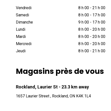
Vendredi
8 h 00
-
21 h 00
Samedi
8 h 00
-
17 h 00
Dimanche
9 h 00
-
17 h 00
Lundi
8 h 00
-
20 h 00
Mardi
8 h 00
-
20 h 00
Mercredi
8 h 00
-
20 h 00
Jeudi
8 h 00
-
21 h 00
Magasins près de vous
Rockland, Laurier St
- 23.3 km away
1657 Laurier Street , Rockland, ON K4K 1L4