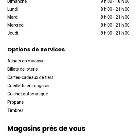
Dimanche
9 h 00
-
18 h 00
Lundi
8 h 00
-
21 h 00
Mardi
8 h 00
-
21 h 00
Mercredi
8 h 00
-
21 h 00
Jeudi
8 h 00
-
21 h 00
Options de Services
Achats en magasin
Billets de loterie
Cartes-cadeaux de tiers
Cueillette en magasin
Guichet automatique
Propane
Timbres
Magasins près de vous