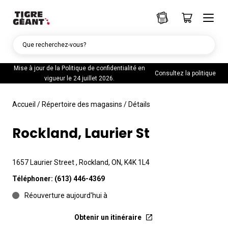
Que recherchez-vous?
Mise à jour de la Politique de confidentialité en
Consultez la politique
vigueur le 24 juillet 2026.
Accueil
/
Répertoire des magasins
/
Détails
Rockland, Laurier St
1657 Laurier Street , Rockland, ON, K4K 1L4
Téléphoner:
(613) 446-4369
Réouverture aujourd'hui à
Obtenir un itinéraire