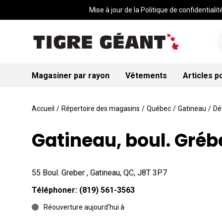
Mise à jour de la Politique de confidentialité
Magasiner par rayon
Vêtements
Articles p
Accueil
/
Répertoire des magasins
/
Québec
/
Gatineau
/
Dé
Gatineau, boul. Gréb
55 Boul. Greber , Gatineau, QC, J8T 3P7
Téléphoner:
(819) 561-3563
Réouverture aujourd'hui à