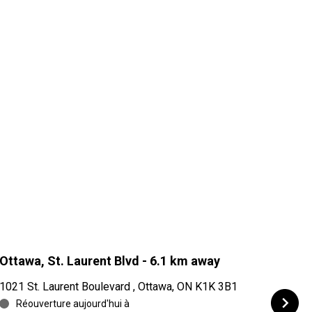
Ottawa, St. Laurent Blvd
- 6.1 km away
Gati
1021 St. Laurent Boulevard , Ottawa, ON K1K 3B1
715 b
Réouverture aujourd'hui à
Réo