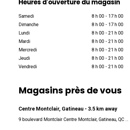
Heures d'ouverture du magasin
Samedi
8 h 00
-
17 h 00
Dimanche
8 h 00
-
17 h 00
Lundi
8 h 00
-
21 h 00
Mardi
8 h 00
-
21 h 00
Mercredi
8 h 00
-
21 h 00
Jeudi
8 h 00
-
21 h 00
Vendredi
8 h 00
-
21 h 00
Magasins près de vous
Centre Montclair, Gatineau
- 3.5 km away
9 boulevard Montclair Centre Montclair, Gatineau, QC J8Y 2E2