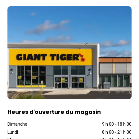
Heures d'ouverture du magasin
Dimanche
9 h 00
-
18 h 00
Lundi
8 h 00
-
21 h 00