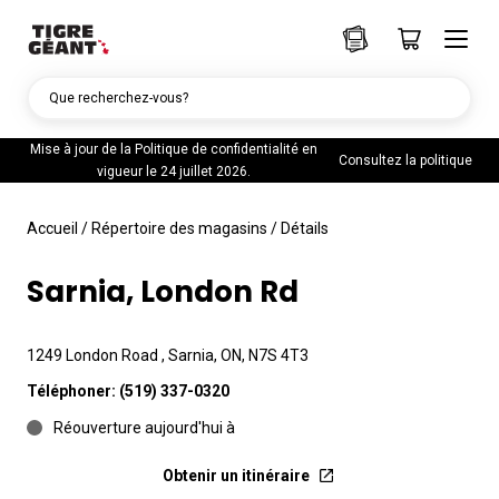
Que recherchez-vous?
Mise à jour de la Politique de confidentialité en
Consultez la politique
vigueur le 24 juillet 2026.
Accueil
/
Répertoire des magasins
/
Détails
Sarnia, London Rd
1249 London Road , Sarnia, ON, N7S 4T3
Téléphoner:
(519) 337-0320
Réouverture aujourd'hui à
Obtenir un itinéraire