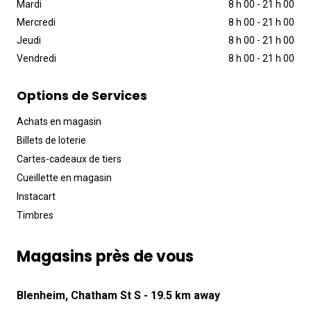
Mardi
8 h 00
-
21 h 00
Mercredi
8 h 00
-
21 h 00
Jeudi
8 h 00
-
21 h 00
Vendredi
8 h 00
-
21 h 00
Options de Services
Achats en magasin
Billets de loterie
Cartes-cadeaux de tiers
Cueillette en magasin
Instacart
Timbres
Magasins près de vous
Blenheim, Chatham St S
- 19.5 km away