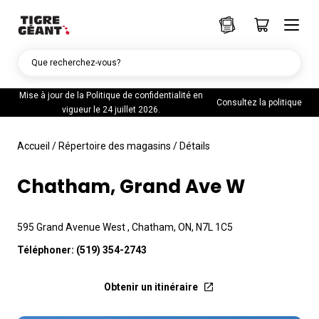
Que recherchez-vous?
Mise à jour de la Politique de confidentialité en
Consultez la politique
vigueur le 24 juillet 2026.
Accueil
/
Répertoire des magasins
/
Détails
Chatham, Grand Ave W
595 Grand Avenue West , Chatham, ON, N7L 1C5
Téléphoner:
(519) 354-2743
Obtenir un itinéraire