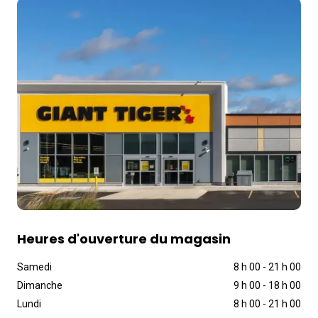
Heures d'ouverture du magasin
Samedi
8 h 00
-
21 h 00
Dimanche
9 h 00
-
18 h 00
Lundi
8 h 00
-
21 h 00