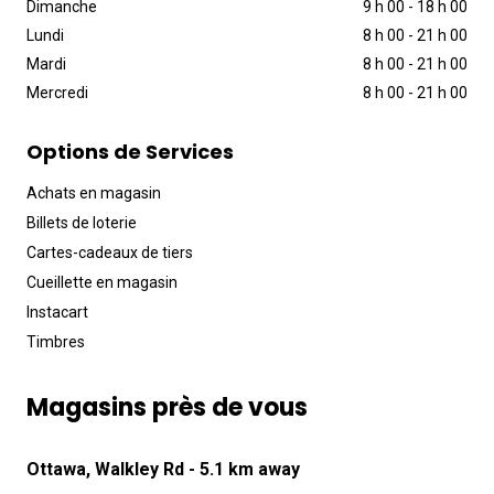
Dimanche
9 h 00
-
18 h 00
Lundi
8 h 00
-
21 h 00
Mardi
8 h 00
-
21 h 00
Mercredi
8 h 00
-
21 h 00
Options de Services
Achats en magasin
Billets de loterie
Cartes-cadeaux de tiers
Cueillette en magasin
Instacart
Timbres
Magasins près de vous
Ottawa, Walkley Rd
- 5.1 km away