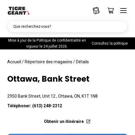
Que recherchez-vous?
Mise à jour de la Politique de confidentialité en
Consultez la politique
vigueur le 24 juillet 2026.
Accueil
/
Répertoire des magasins
/
Détails
Ottawa, Bank Street
2950 Bank Street, Unit 12 , Ottawa, ON, K1T 1N8
Téléphoner:
(613) 248-2312
Obtenir un itinéraire