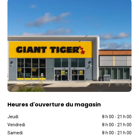
Heures d'ouverture du magasin
Jeudi
8 h 00
-
21 h 00
Vendredi
8 h 00
-
21 h 00
Samedi
8 h 00
-
21 h 00