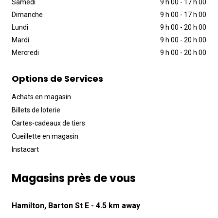
Samedi
9 h 00
-
17 h 00
Dimanche
9 h 00
-
17 h 00
Lundi
9 h 00
-
20 h 00
Mardi
9 h 00
-
20 h 00
Mercredi
9 h 00
-
20 h 00
Options de Services
Achats en magasin
Billets de loterie
Cartes-cadeaux de tiers
Cueillette en magasin
Instacart
Magasins près de vous
Hamilton, Barton St E
- 4.5 km away