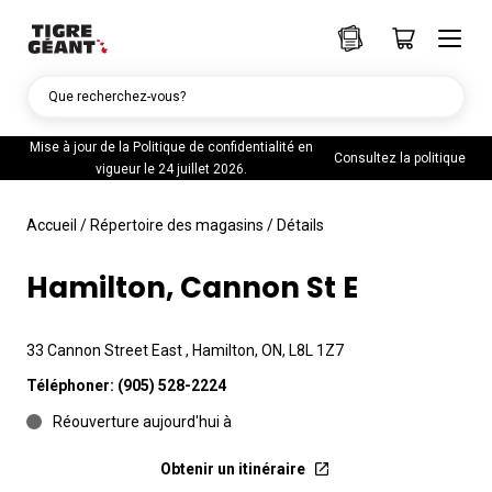
Que recherchez-vous?
Mise à jour de la Politique de confidentialité en
Consultez la politique
vigueur le 24 juillet 2026.
Accueil
/
Répertoire des magasins
/
Détails
Hamilton, Cannon St E
33 Cannon Street East , Hamilton, ON, L8L 1Z7
Téléphoner:
(905) 528-2224
Réouverture aujourd'hui à
Obtenir un itinéraire