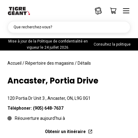
Que recherchez-vous?
Mise à jour de la Politique de confidentialité en
Consultez la politique
vigueur le 24 juillet 2026.
Accueil
/
Répertoire des magasins
/
Détails
Ancaster, Portia Drive
120 Portia Dr Unit 3 , Ancaster, ON, L9G 0G1
Téléphoner:
(905) 648-7637
Réouverture aujourd'hui à
Obtenir un itinéraire