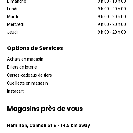
Dimanche
9 h 00
-
18 h 00
Lundi
9 h 00
-
20 h 00
Mardi
9 h 00
-
20 h 00
Mercredi
9 h 00
-
20 h 00
Jeudi
9 h 00
-
20 h 00
Options de Services
Achats en magasin
Billets de loterie
Cartes-cadeaux de tiers
Cueillette en magasin
Instacart
Magasins près de vous
Hamilton, Cannon St E
- 14.5 km away