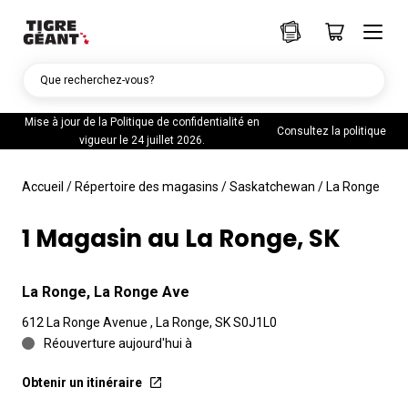
Que recherchez-vous?
Mise à jour de la Politique de confidentialité en
Consultez la politique
vigueur le 24 juillet 2026.
Accueil
/
Répertoire des magasins
/
Saskatchewan
/
La Ronge
1 Magasin au La Ronge, SK
La Ronge, La Ronge Ave
612 La Ronge Avenue , La Ronge, SK S0J1L0
Réouverture aujourd'hui à
Obtenir un itinéraire