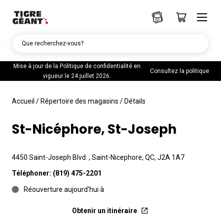
Que recherchez-vous?
Mise à jour de la Politique de confidentialité en
Consultez la politique
vigueur le 24 juillet 2026.
Accueil
/
Répertoire des magasins
/
Détails
St-Nicéphore, St-Joseph
4450 Saint-Joseph Blvd. , Saint-Nicephore, QC, J2A 1A7
Téléphoner:
(819) 475-2201
Réouverture aujourd'hui à
Obtenir un itinéraire