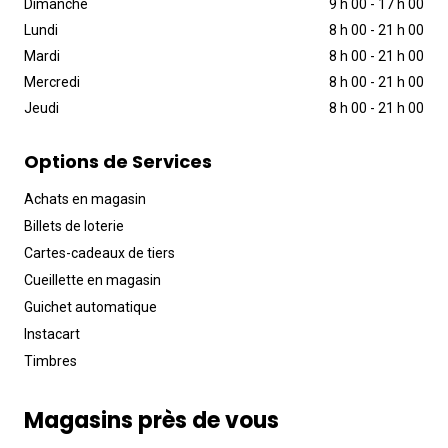
Dimanche
9 h 00
-
17 h 00
Lundi
8 h 00
-
21 h 00
Mardi
8 h 00
-
21 h 00
Mercredi
8 h 00
-
21 h 00
Jeudi
8 h 00
-
21 h 00
Options de Services
Achats en magasin
Billets de loterie
Cartes-cadeaux de tiers
Cueillette en magasin
Guichet automatique
Instacart
Timbres
Magasins près de vous