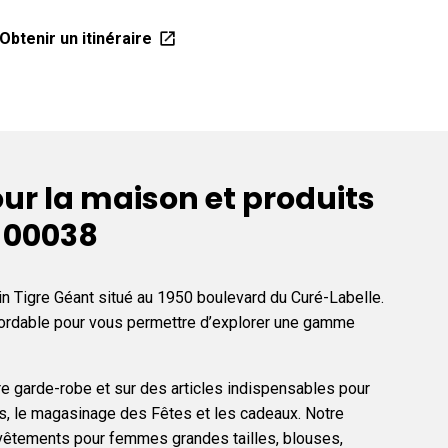
Obteni
Obtenir un itinéraire
r la maison et produits
t 00038
in Tigre Géant situé au 1950 boulevard du Curé-Labelle.
abordable pour vous permettre d’explorer une gamme
re garde-robe et sur des articles indispensables pour
res, le magasinage des Fêtes et les cadeaux. Notre
vêtements pour femmes grandes tailles, blouses,