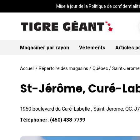
Mise à jour de la Politique de confidentialité
Magasiner par rayon
Vêtements
Articles p
Accueil
/
Répertoire des magasins
/
Québec
/
Saint-Jerome
St-Jérôme, Curé-Lab
1950 boulevard du Curé-Labelle , Saint-Jerome, QC, J
Téléphoner:
(450) 438-7799