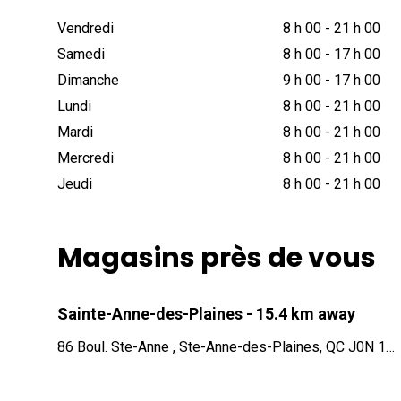
Vendredi
8 h 00
-
21 h 00
Samedi
8 h 00
-
17 h 00
Dimanche
9 h 00
-
17 h 00
Lundi
8 h 00
-
21 h 00
Mardi
8 h 00
-
21 h 00
Mercredi
8 h 00
-
21 h 00
Jeudi
8 h 00
-
21 h 00
Magasins près de vous
Sainte-Anne-des-Plaines
- 15.4 km away
86 Boul. Ste-Anne , Ste-Anne-des-Plaines, QC J0N 1H0