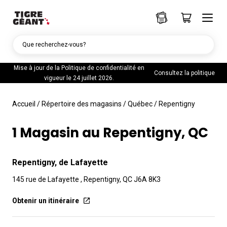
Que recherchez-vous?
Mise à jour de la Politique de confidentialité en
Consultez la politique
vigueur le 24 juillet 2026.
Accueil
/
Répertoire des magasins
/
Québec
/
Repentigny
1 Magasin au Repentigny, QC
Repentigny, de Lafayette
145 rue de Lafayette , Repentigny, QC J6A 8K3
Obtenir un itinéraire