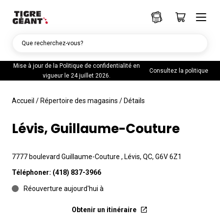
Que recherchez-vous?
Mise à jour de la Politique de confidentialité en
Consultez la politique
vigueur le 24 juillet 2026.
Accueil
/
Répertoire des magasins
/
Détails
Lévis, Guillaume-Couture
7777 boulevard Guillaume-Couture , Lévis, QC, G6V 6Z1
Téléphoner:
(418) 837-3966
Réouverture aujourd'hui à
Obtenir un itinéraire