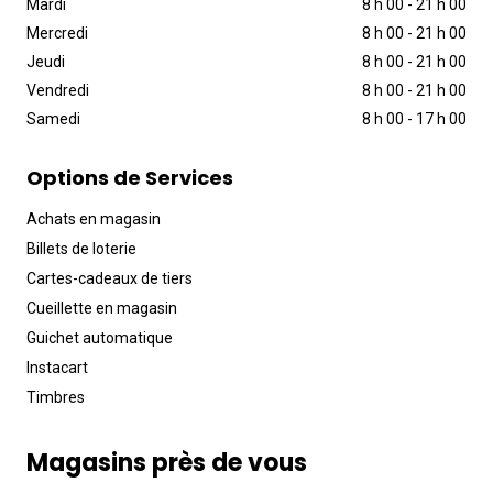
Mardi
8 h 00
-
21 h 00
Mercredi
8 h 00
-
21 h 00
Jeudi
8 h 00
-
21 h 00
Vendredi
8 h 00
-
21 h 00
Samedi
8 h 00
-
17 h 00
Options de Services
Achats en magasin
Billets de loterie
Cartes-cadeaux de tiers
Cueillette en magasin
Guichet automatique
Instacart
Timbres
Magasins près de vous