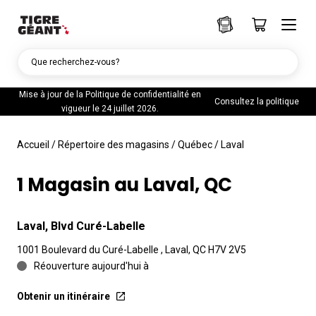
Que recherchez-vous?
Mise à jour de la Politique de confidentialité en
Consultez la politique
vigueur le 24 juillet 2026.
Accueil
/
Répertoire des magasins
/
Québec
/
Laval
1 Magasin au Laval, QC
Laval, Blvd Curé-Labelle
1001 Boulevard du Curé-Labelle , Laval, QC H7V 2V5
Réouverture aujourd'hui à
Obtenir un itinéraire