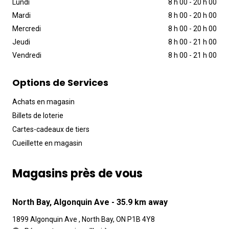
Lundi
8 h 00
-
20 h 00
Mardi
8 h 00
-
20 h 00
Mercredi
8 h 00
-
20 h 00
Jeudi
8 h 00
-
21 h 00
Vendredi
8 h 00
-
21 h 00
Options de Services
Achats en magasin
Billets de loterie
Cartes-cadeaux de tiers
Cueillette en magasin
Magasins près de vous
North Bay, Algonquin Ave
- 35.9 km away
1899 Algonquin Ave , North Bay, ON P1B 4Y8