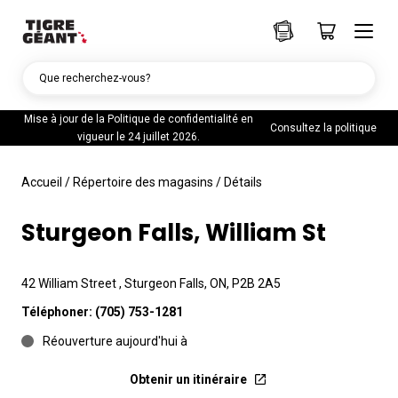
Que recherchez-vous?
Mise à jour de la Politique de confidentialité en
Consultez la politique
vigueur le 24 juillet 2026.
Accueil
/
Répertoire des magasins
/
Détails
Sturgeon Falls, William St
42 William Street , Sturgeon Falls, ON, P2B 2A5
Téléphoner:
(705) 753-1281
Réouverture aujourd'hui à
Obtenir un itinéraire