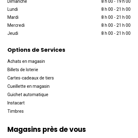
Dimanche
8 h 00
-
19 h 00
Lundi
8 h 00
-
21 h 00
Mardi
8 h 00
-
21 h 00
Mercredi
8 h 00
-
21 h 00
Jeudi
8 h 00
-
21 h 00
Options de Services
Achats en magasin
Billets de loterie
Cartes-cadeaux de tiers
Cueillette en magasin
Guichet automatique
Instacart
Timbres
Magasins près de vous