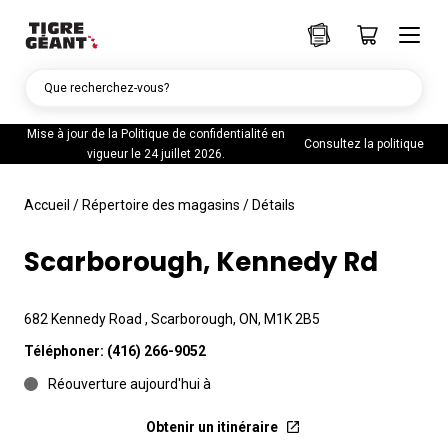
Que recherchez-vous?
Mise à jour de la Politique de confidentialité en
Consultez la politique
vigueur le 24 juillet 2026.
Accueil
/
Répertoire des magasins
/
Détails
Scarborough, Kennedy Rd
682 Kennedy Road , Scarborough, ON, M1K 2B5
Téléphoner:
(416) 266-9052
Réouverture aujourd'hui à
Obtenir un itinéraire