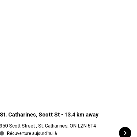
St. Catharines, Scott St
- 13.4 km away
Fonth
350 Scott Street , St. Catharines, ON L2N 6T4
20 Hig
Réouverture aujourd'hui à
Réo