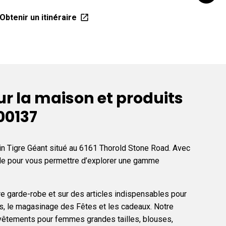
Obtenir un itinéraire
Obteni
r la maison et produits
00137
sin Tigre Géant situé au 6161 Thorold Stone Road. Avec
able pour vous permettre d’explorer une gamme
re garde-robe et sur des articles indispensables pour
res, le magasinage des Fêtes et les cadeaux. Notre
vêtements pour femmes grandes tailles, blouses,