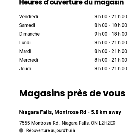
Heures d'ouverture du magasin
Vendredi
8 h 00
-
21 h 00
Samedi
8 h 00
-
18 h 00
Dimanche
9 h 00
-
18 h 00
Lundi
8 h 00
-
21 h 00
Mardi
8 h 00
-
21 h 00
Mercredi
8 h 00
-
21 h 00
Jeudi
8 h 00
-
21 h 00
Magasins près de vous
Niagara Falls, Montrose Rd
- 5.8 km away
7555 Montrose Rd , Niagara Falls, ON L2H2E9
Réouverture aujourd'hui à