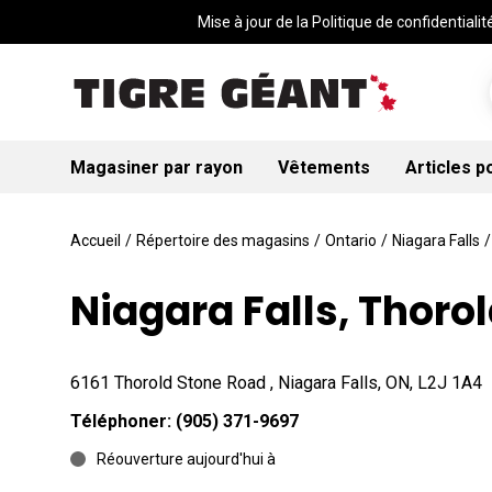
Mise à jour de la Politique de confidentialité
Magasiner par rayon
Vêtements
Articles p
Accueil
/
Répertoire des magasins
/
Ontario
/
Niagara Falls
/
Niagara Falls, Thoro
6161 Thorold Stone Road , Niagara Falls, ON, L2J 1A4
Téléphoner:
(905) 371-9697
Réouverture aujourd'hui à