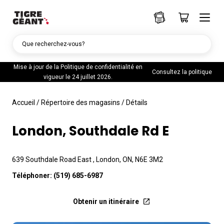
Que recherchez-vous?
Mise à jour de la Politique de confidentialité en
Consultez la politique
vigueur le 24 juillet 2026.
Accueil
/
Répertoire des magasins
/
Détails
London, Southdale Rd E
639 Southdale Road East , London, ON, N6E 3M2
Téléphoner:
(519) 685-6987
Obtenir un itinéraire