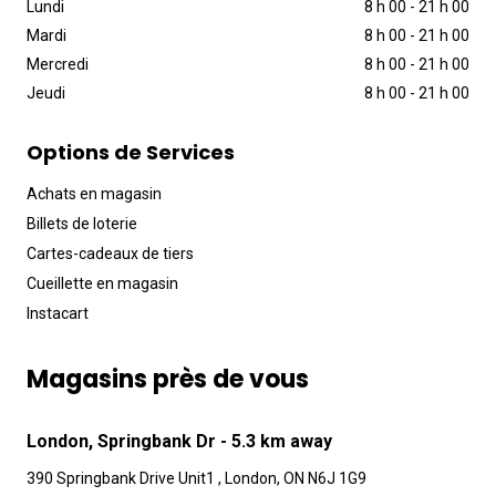
Lundi
8 h 00
-
21 h 00
Mardi
8 h 00
-
21 h 00
Mercredi
8 h 00
-
21 h 00
Jeudi
8 h 00
-
21 h 00
Options de Services
Achats en magasin
Billets de loterie
Cartes-cadeaux de tiers
Cueillette en magasin
Instacart
Magasins près de vous
London, Springbank Dr
- 5.3 km away
390 Springbank Drive Unit1 , London, ON N6J 1G9