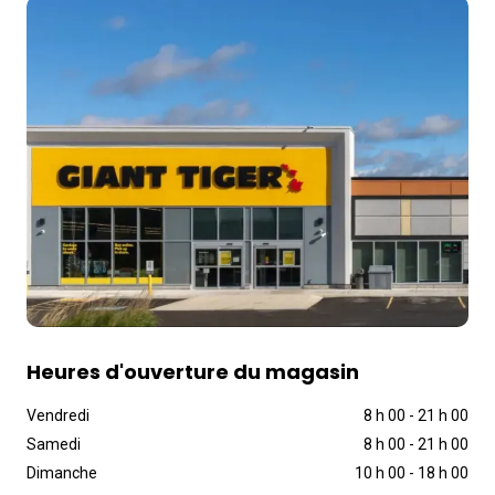
Heures d'ouverture du magasin
Vendredi
8 h 00
-
21 h 00
Samedi
8 h 00
-
21 h 00
Dimanche
10 h 00
-
18 h 00