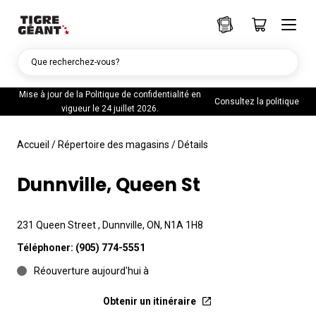
Que recherchez-vous?
Mise à jour de la Politique de confidentialité en
Consultez la politique
vigueur le 24 juillet 2026.
Accueil
/
Répertoire des magasins
/
Détails
Dunnville, Queen St
231 Queen Street , Dunnville, ON, N1A 1H8
Téléphoner:
(905) 774-5551
Réouverture aujourd'hui à
Obtenir un itinéraire