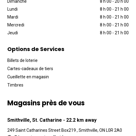
Dimanche
8 h 00
-
20 h 00
Lundi
8 h 00
-
21 h 00
Mardi
8 h 00
-
21 h 00
Mercredi
8 h 00
-
21 h 00
Jeudi
8 h 00
-
21 h 00
Options de Services
Billets de loterie
Cartes-cadeaux de tiers
Cueillette en magasin
Timbres
Magasins près de vous
Smithville, St. Catharine
- 22.2 km away
249 Saint Catharines Street Box219 , Smithville, ON L0R 2A0