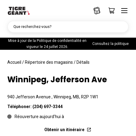
Que recherchez-vous?
Mise à jour de la Politique de confidentialité en
Consultez la politique
vigueur le 24 juillet 2026.
Accueil
/
Répertoire des magasins
/
Détails
Winnipeg, Jefferson Ave
940 Jefferson Avenue , Winnipeg, MB, R2P 1W1
Téléphoner:
(204) 697-3344
Réouverture aujourd'hui à
Obtenir un itinéraire