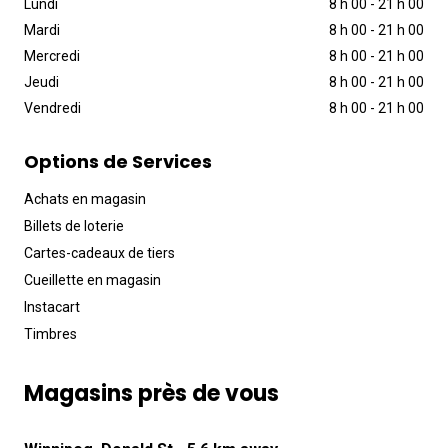
Lundi
8 h 00
-
21 h 00
Mardi
8 h 00
-
21 h 00
Mercredi
8 h 00
-
21 h 00
Jeudi
8 h 00
-
21 h 00
Vendredi
8 h 00
-
21 h 00
Options de Services
Achats en magasin
Billets de loterie
Cartes-cadeaux de tiers
Cueillette en magasin
Instacart
Timbres
Magasins près de vous