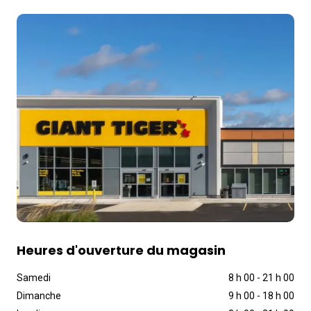
Heures d'ouverture du magasin
Samedi
8 h 00
-
21 h 00
Dimanche
9 h 00
-
18 h 00