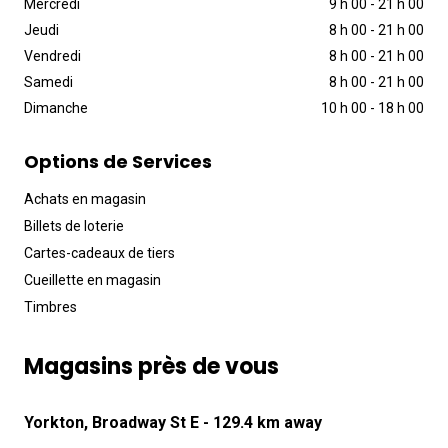
Mercredi
9 h 00
-
21 h 00
Jeudi
8 h 00
-
21 h 00
Vendredi
8 h 00
-
21 h 00
Samedi
8 h 00
-
21 h 00
Dimanche
10 h 00
-
18 h 00
Options de Services
Achats en magasin
Billets de loterie
Cartes-cadeaux de tiers
Cueillette en magasin
Timbres
Magasins près de vous
Yorkton, Broadway St E
- 129.4 km away