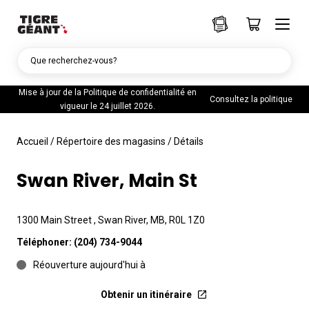
Que recherchez-vous?
Mise à jour de la Politique de confidentialité en
Consultez la politique
vigueur le 24 juillet 2026.
Accueil
/
Répertoire des magasins
/
Détails
Swan River, Main St
1300 Main Street , Swan River, MB, R0L 1Z0
Téléphoner:
(204) 734-9044
Réouverture aujourd'hui à
Obtenir un itinéraire